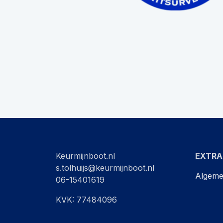
Keurmijnboot.nl
EXTRA
s.tolhuijs@keurmijnboot.nl
Algeme
06-15401619
K VK: 77484096