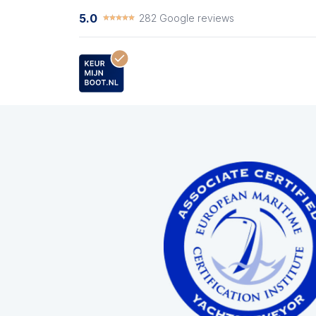
⭑⭑⭑⭑⭑
⭑⭑⭑⭑⭑
5.0
282 Google reviews