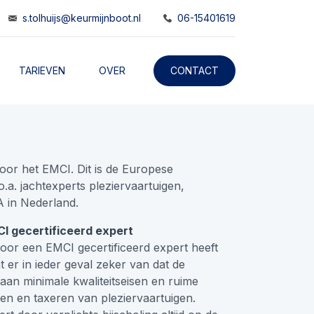
s.tolhuijs@keurmijnboot.nl
06-15401619
TARIEVEN
OVER
CONTACT
door het EMCI. Dit is de Europese
 o.a. jachtexperts pleziervaartuigen,
 in Nederland.
I gecertificeerd expert
voor een EMCI gecertificeerd expert heeft
 er in ieder geval zeker van dat de
aan minimale kwaliteitseisen en ruime
ren en taxeren van pleziervaartuigen.